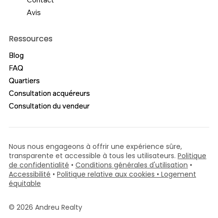
Avis
Ressources
Ressources
Blog
Blog
FAQ
FAQ
Quartiers
Quartiers
Consultation acquéreurs
Consultation acquéreurs
Consultation du vendeur
Consultation du vendeur
Nous nous engageons à offrir une expérience sûre,
transparente et accessible à tous les utilisateurs.
Politique
de confidentialité
•
Conditions générales d'utilisation
•
Accessibilité
•
Politique relative aux cookies
• Logement
équitable
© 2026 Andreu Realty