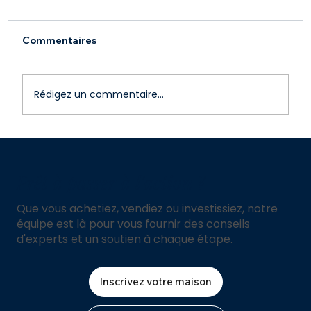
Commentaires
Rédigez un commentaire...
Comment Vendre Votre Propriété à
Sint Maarten Rapidement et au
Prêt à passer à l'action ?
Meilleur Prix Possible
Que vous achetiez, vendiez ou investissiez, notre
équipe est là pour vous fournir des conseils
d'experts et un soutien à chaque étape.
Inscrivez votre maison